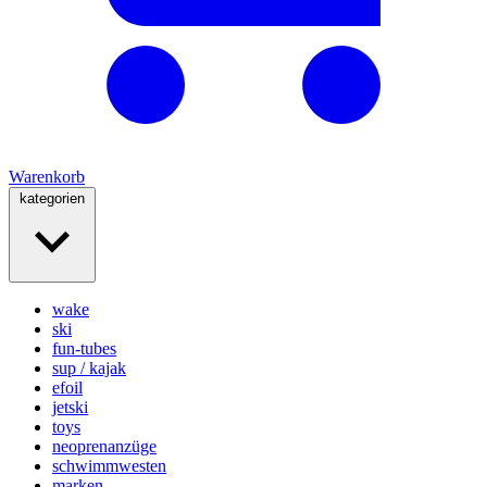
Warenkorb
kategorien
wake
ski
fun-tubes
sup / kajak
efoil
jetski
toys
neoprenanzüge
schwimmwesten
marken