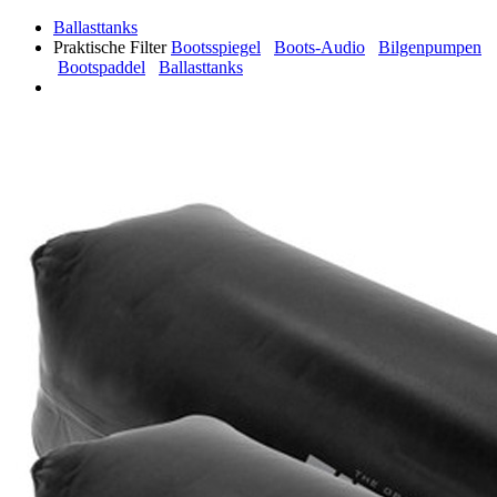
Ballasttanks
Praktische Filter
Bootsspiegel
Boots-Audio
Bilgenpumpen
Bootspaddel
Ballasttanks