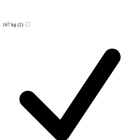
167 kg
(2)