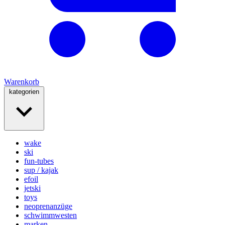
Warenkorb
kategorien
wake
ski
fun-tubes
sup / kajak
efoil
jetski
toys
neoprenanzüge
schwimmwesten
marken