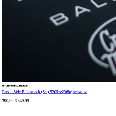
Fatsac Side Ballastsack (Set) 520lbs/236kg schwarz
390,00
€
349,99