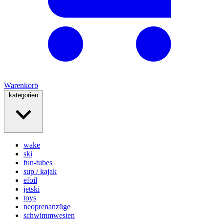
Warenkorb
kategorien
wake
ski
fun-tubes
sup / kajak
efoil
jetski
toys
neoprenanzüge
schwimmwesten