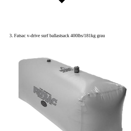
Fatsac v-drive surf ballastsack 400lbs/181kg grau