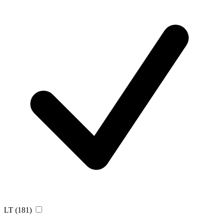
LT
(181)