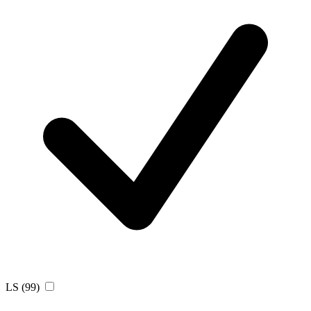
LS
(99)