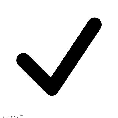
XL
(215)