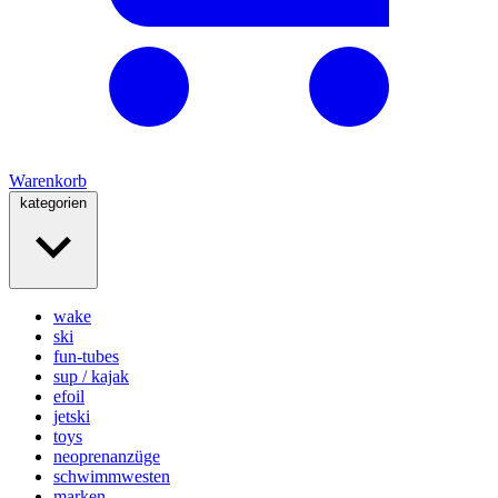
Warenkorb
kategorien
wake
ski
fun-tubes
sup / kajak
efoil
jetski
toys
neoprenanzüge
schwimmwesten
marken