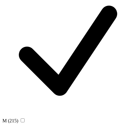
M
(215)