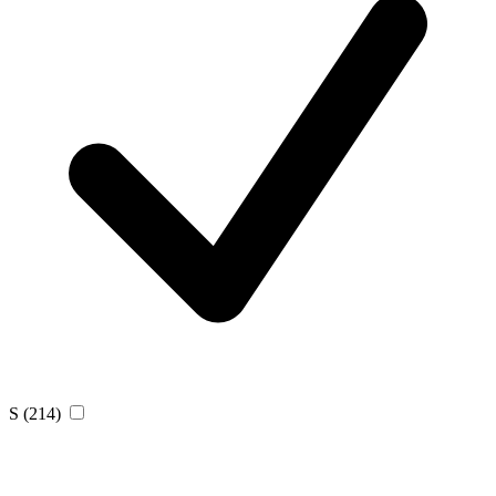
S
(214)