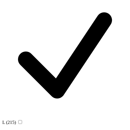
L
(215)