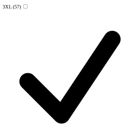
3XL
(57)