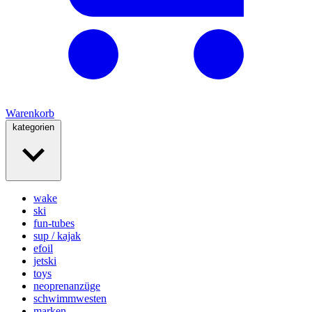
Warenkorb
kategorien
wake
ski
fun-tubes
sup / kajak
efoil
jetski
toys
neoprenanzüge
schwimmwesten
marken