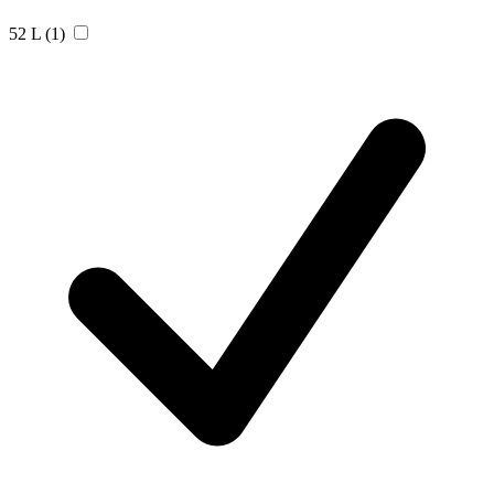
52 L
(1)