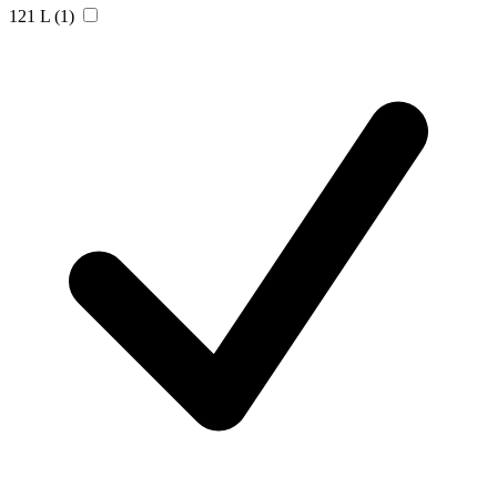
121 L
(1)