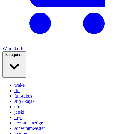
Warenkorb
kategorien
wake
ski
fun-tubes
sup / kajak
efoil
jetski
toys
neoprenanzüge
schwimmwesten
marken