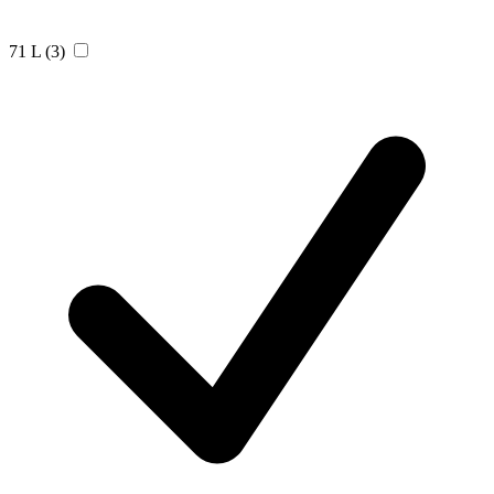
71 L
(3)