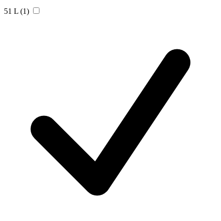
51 L
(1)