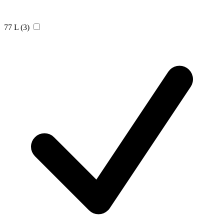
77 L
(3)