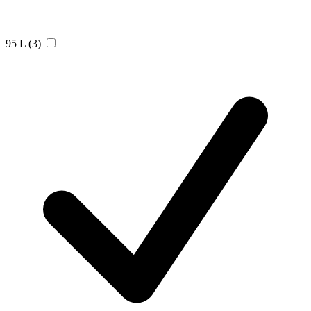
95 L
(3)