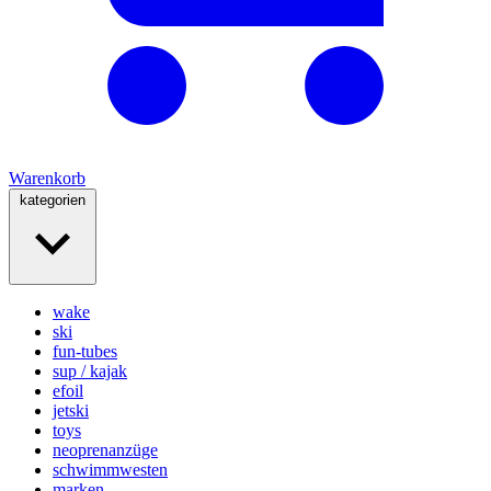
Warenkorb
kategorien
wake
ski
fun-tubes
sup / kajak
efoil
jetski
toys
neoprenanzüge
schwimmwesten
marken